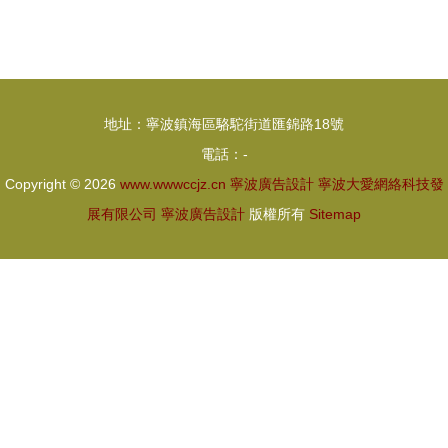
發布2019
計培訓班選
圣誕廣告
擇指南 淘
這家百貨公
學培訓與廣
司為何仍是
告設計課程
地址：寧波鎮海區駱駝街道匯錦路18號
地球上最會
排名解析
電話：-
拍廣告的品
Copyright © 2026
www.wwwccjz.cn
寧波廣告設計
寧波大愛網絡科技發
牌？
展有限公司
寧波廣告設計
版權所有
Sitemap