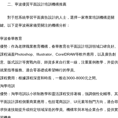
二、寧波優質平面設計培訓機構推薦
對于想系統學習平面廣告設計的人士，選擇一家專業培訓機構是關
鍵。以下是寧波兩家備受關注的機構分析：
寧波春華教育
優勢：作為老牌職業教育機構，春華教育在平面設計培訓領域口碑良好。
課程涵蓋Photoshop、Illustrator、CorelDRAW等軟件應用，以及廣告創
意、版式設計等實戰內容。師資多來自行業一線，注重案例教學，并提供
就業指導服務。適合零基礎或希望轉行的學員。
課程費用：根據課程深度和時長，一般在3000-8000元之間。
淘學培訓
優勢：淘學培訓以小班制教學和靈活課程安排著稱，強調個性化輔導。其
平面設計課程側重商業應用，包括電商設計、UI元素等熱門方向，適合尋
求快速技能提升或特定領域深造的學員。機構常與本地企業合作，提供實
習機會。