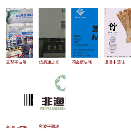
告 在濱海
告設計培訓
傳欄與不銹
新區維創廣
之都奏響品
指南 優質
鋼廣告窗
告 打造區
牌最強音
培訓班選擇
城市形象的
域品牌傳播
與排名分析
多維載體
新高地
直擊寧波展
信易通之光
潤鑫廣告耗
濃濃中國味
次日 人氣
技術與設計
材 以專業
寧波廣告設
爆棚，智造
的完美交響
與匠心，點
計中的溫故
賦能引領智
——寧波奉
亮寧波廣告
與創新——
能工廠變革
化電子廠與
新視野
非遺展海報
廣告設計的
設計鑒賞
力量
John Lewis
寧波平面設