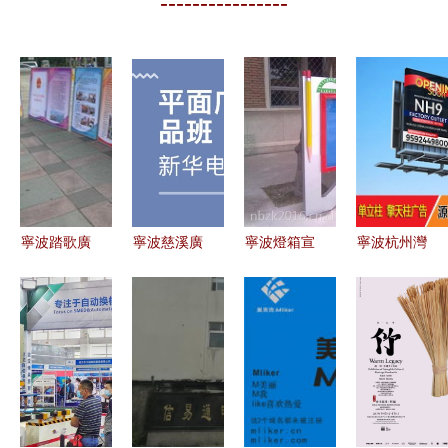
----------------
寧波踏歌廣
寧波慈溪廣
寧波燈箱宣
寧波杭州灣
告 在濱海
告設計培訓
傳欄與不銹
新區維創廣
之都奏響品
指南 優質
鋼廣告窗
告 打造區
牌最強音
培訓班選擇
城市形象的
域品牌傳播
與排名分析
多維載體
新高地