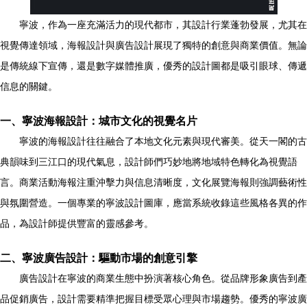
寧波，作為一座充滿活力的現代都市，其設計行業蓬勃發展，尤其在
視覺傳達領域，海報設計與廣告設計展現了獨特的創意與商業價值。無論
是傳統線下宣傳，還是數字媒體推廣，優秀的設計圖都是吸引眼球、傳遞
信息的關鍵。
一、寧波海報設計：城市文化的視覺名片
寧波的海報設計往往融合了本地文化元素與現代審美。從天一閣的古
典韻味到三江口的現代氣息，設計師們巧妙地將地域特色轉化為視覺語
言。商業活動海報注重沖擊力與信息清晰度，文化展覽海報則強調藝術性
與氛圍營造。一個專業的寧波設計圖庫，應當系統收錄這些風格各異的作
品，為設計師提供豐富的靈感參考。
二、寧波廣告設計：驅動市場的創意引擎
廣告設計在寧波的商業生態中扮演著核心角色。從品牌形象廣告到產
品促銷廣告，設計需要精準把握目標受眾心理與市場趨勢。優秀的寧波廣