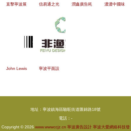
直擊寧波展
信易通之光
潤鑫廣告耗
濃濃中國味
次日 人氣
技術與設計
材 以專業
寧波廣告設
爆棚，智造
的完美交響
與匠心，點
計中的溫故
賦能引領智
——寧波奉
亮寧波廣告
與創新——
能工廠變革
化電子廠與
新視野
非遺展海報
廣告設計的
設計鑒賞
力量
John Lewis
寧波平面設
發布2019
計培訓班選
圣誕廣告
擇指南 淘
這家百貨公
學培訓與廣
司為何仍是
告設計課程
地址：寧波鎮海區駱駝街道匯錦路18號
地球上最會
排名解析
電話：-
拍廣告的品
Copyright © 2026
www.wwwccjz.cn
寧波廣告設計
寧波大愛網絡科技發
牌？