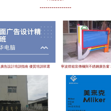
----------------
廣告設計培訓指南 優質培訓班選
寧波燈箱宣傳欄與不銹鋼廣告窗
擇與排名分析
的多維載體