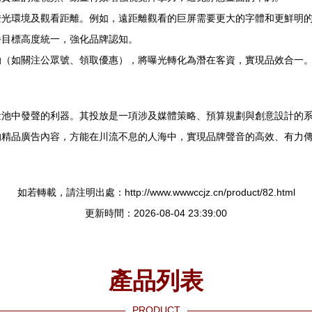
燈光環境及觀看距離。例如，遠距離觀看的巨屏需要更大的字體和更鮮明
播目標高度統一，強化品牌認知。
動（如關注公眾號、領取優惠），將曝光轉化為潛在客資，實現品效合一
量池中發聲的利器。其投放是一項涉及媒體策略、預算規劃與創意設計的
品廣告內容，方能在川流不息的人海中，實現品牌聲音的高效、有力傳播，
如若轉載，請注明出處：http://www.wwwccjz.cn/product/82.html
更新時間：2026-08-04 23:39:00
產品列表
PRODUCT