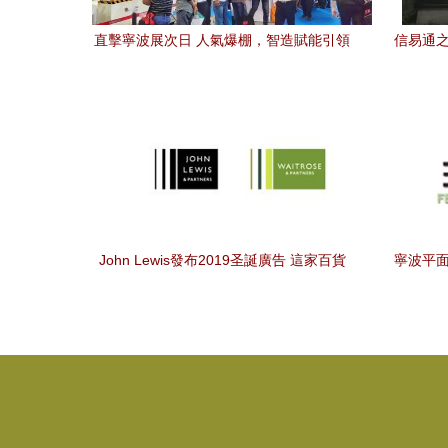
直擊寧波展次日 人氣爆棚，智造賦能引領
信易通之
智能工廠變革
波
John Lewis發布2019圣誕廣告 這家百貨
寧波平面
公司為何仍是地球上最會拍廣告的品牌？