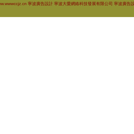
w.wwwccjz.cn
寧波廣告設計
寧波大愛網絡科技發展有限公司
寧波廣告