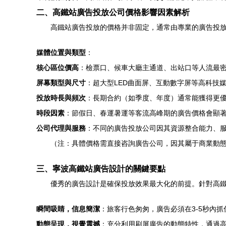
二、高鐵站廣告投放公司價格影響因素解析
高鐵站廣告投放的價格并非固定，通常由專業的廣告投
媒體位置與類型
：
核心區位價高
：檢票口、候車大廳主通道、出站口等人流最
屏幕類型與尺寸
：超大型LED曲面屏、互動數字屏等高科技
投放時長與頻次
：長期合約（如季度、年度）通常能獲得更
時段因素
：節假日、春運暑運等客流高峰期的廣告價格會顯
公司代理與服務
：不同的廣告投放公司因其資源整合能力、
（注：具體價格需直接咨詢廣告公司，因其屬于商業動
三、寧波高鐵站廣告設計的關鍵要點
優秀的廣告設計是確保投放效果最大化的前提。針對高
瞬間吸睛，信息簡潔
：旅客行色匆匆，廣告必須在3-5秒內
動態呈現，視覺震撼
：充分利用刷屏廣告的動態特性，通過