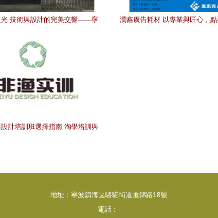
光 技術與設計的完美交響——寧
潤鑫廣告耗材 以專業與匠心，
奉化電子廠與廣告設計的力量
告新視野
設計培訓班選擇指南 淘學培訓與
廣告設計課程排名解析
地址：寧波鎮海區駱駝街道匯錦路18號
電話：-