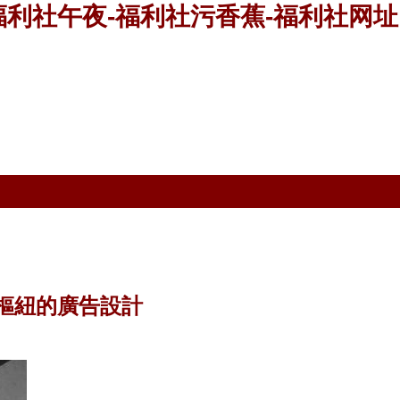
福利社午夜-福利社污香蕉-福利社网址
樞紐的廣告設計