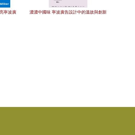
點亮寧波廣
濃濃中國味 寧波廣告設計中的溫故與創新
——非遺展海報設計鑒賞