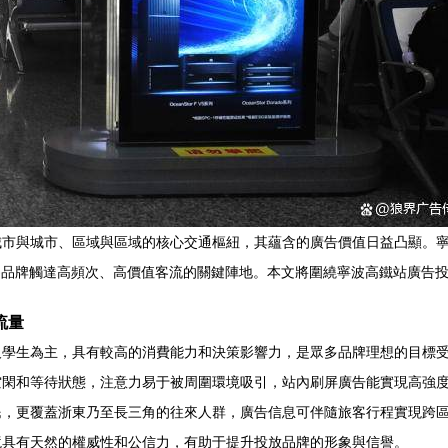
城市與城市、區域與區域的核心交通樞紐，其蘊含的廣告價值日益凸顯。
為品牌觸達高頻次、高價值客流的關鍵陣地。本文將圍繞寧波高鐵站廣告
流量
及學生為主，具有較高的消費能力和決策影響力，是眾多品牌理想的目標
空閑和等待狀態，注意力易于被周圍環境吸引，站內刷屏廣告能實現高強
民，更覆蓋浙東乃至長三角的往來人群，廣告信息可伴隨旅客行程實現跨
境具有天然的權威性和公信力，有助于提升投放品牌的形象與信譽。