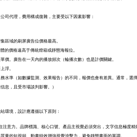
放公司代理，費用構成復雜，主要受以下因素影響：
密集區域的刷屏廣告位價格最高。
媒體的價格遠高于傳統燈箱或靜態海報位。
優單價。廣告在一天內的播放頻次（輪播次數）也是計價關鍵。
著上浮。
服務水準（如數據監測、效果報告）的不同，報價也會有差異。通常，選
態信息，且受市場談判影響。）
鐵站環境，設計應遵循以下原則：
抓住注意力。品牌標識、核心口號、產品主視覺必須突出，文字信息極度精
高質量的短視頻、動畫特效增強視覺沖擊力，避免靜態畫面的單調。