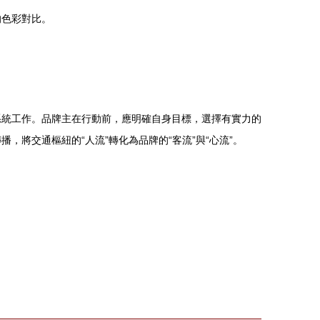
的色彩對比。
。
系統工作。品牌主在行動前，應明確自身目標，選擇有實力的
將交通樞紐的“人流”轉化為品牌的“客流”與“心流”。