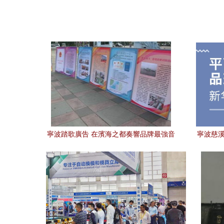
寧波踏歌廣告 在濱海之都奏響品牌最強音
寧波慈溪