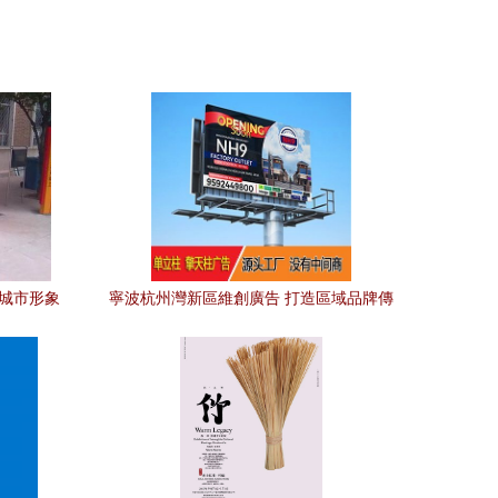
 城市形象
寧波杭州灣新區維創廣告 打造區域品牌傳
播新高地